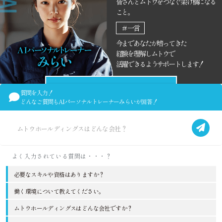
皆さんとムトウをつなぐ架け橋になる
こと。
＃一言
今まであなたが培ってきた
経験を理解しムトウで
活躍できるようサポートします！
みらいと話す
質問を入力！
どんなご質問も
AIパーソナルトレーナーみらいが回答！
必要なスキルや資格はありますか？
働く環境について教えてください。
ムトウホールディングスはどんな会社ですか？